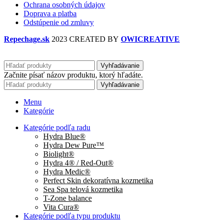
Ochrana osobných údajov
Doprava a platba
Odstúpenie od zmluvy
Repechage.sk
2023 CREATED BY
OWICREATIVE
Vyhľadávanie
Začnite písať názov produktu, ktorý hľadáte.
Vyhľadávanie
Menu
Kategórie
Kategórie podľa radu
Hydra Blue®
Hydra Dew Pure™
Biolight®
Hydra 4® / Red-Out®
Hydra Medic®
Perfect Skin dekoratívna kozmetika
Sea Spa telová kozmetika
T-Zone balance
Vita Cura®
Kategórie podľa typu produktu