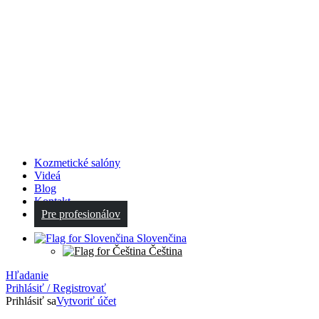
Kozmetické salóny
Videá
Blog
Kontakt
Pre profesionálov
Slovenčina
Čeština
Hľadanie
Prihlásiť / Registrovať
Prihlásiť sa
Vytvoriť účet