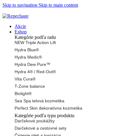
Skip to navigation
Skip to main content
ADD ANYTHING HERE OR JUST REMOVE IT…
Akcie
Eshop
Kategórie podľa radu
NEW Triple Action Lift
Hydra Blue®
Hydra Medic®
Hydra Dew Pure™
Hydra 4® / Red-Out®
Vita Cura®
T-Zone balance
Biolight®
Sea Spa telová kozmetika
Perfect Skin dekoratívna kozmetika
Kategórie podľa typu produktu
Darčekové poukážky
Darčekové a cestovné sety
Čistenie pleti a tonizácia