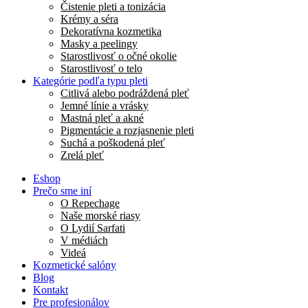
Čistenie pleti a tonizácia
Krémy a séra
Dekoratívna kozmetika
Masky a peelingy
Starostlivosť o očné okolie
Starostlivosť o telo
Kategórie podľa typu pleti
Citlivá alebo podráždená pleť
Jemné línie a vrásky
Mastná pleť a akné
Pigmentácie a rozjasnenie pleti
Suchá a poškodená pleť
Zrelá pleť
Eshop
Prečo sme iní
O Repechage
Naše morské riasy
O Lydií Sarfati
V médiách
Videá
Kozmetické salóny
Blog
Kontakt
Pre profesionálov