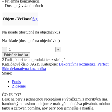
– Príjemná konzistencia
– Dostupný v 4 odtieňoch
Objem / Veľkosť
6 g
Na sklade (dostupné na objednávku)
Na sklade (dostupné na objednávku)
množstvo
Perfect
Pridať do košíka
Skin
2
ľudia, ktorí tento produkt teraz sledujú
lesk
Katalógové číslo:
AG15
Kategórie:
Dekoratívna kozmetika
,
Perfect
na
Skin dekoratívna kozmetika
pery
Share:
|
Pink
Popis
Champagne
Zloženie
ČO JE TO?
Lesk na pery s jedinečnou receptúrou s výťažkami z morských rias,
bambuckým maslom a olejom z mahagónu dodáva pôvabnú, módnu
farbu a zároveň pomáha, aby pery boli jemnejšie a hladšie.