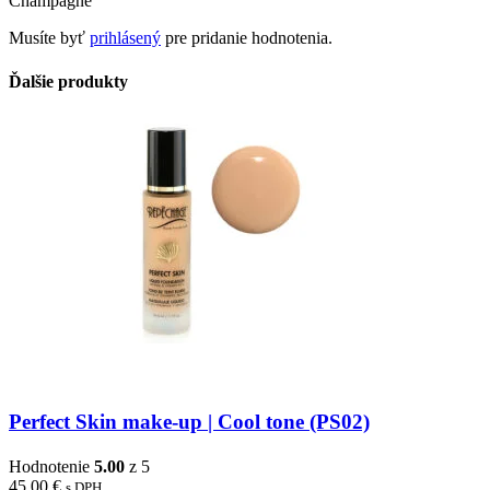
Champagne”
Musíte byť
prihlásený
pre pridanie hodnotenia.
Ďalšie produkty
Perfect Skin make-up | Cool tone (PS02)
Hodnotenie
5.00
z 5
45.00
€
s DPH