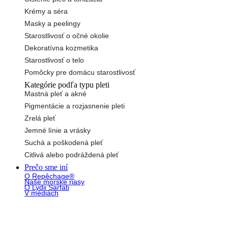
Krémy a séra
Masky a peelingy
Starostlivosť o očné okolie
Dekoratívna kozmetika
Starostlivosť o telo
Pomôcky pre domácu starostlivosť
Kategórie podľa typu pleti
Mastná pleť a akné
Pigmentácie a rozjasnenie pleti
Zrelá pleť
Jemné línie a vrásky
Suchá a poškodená pleť
Citlivá alebo podráždená pleť
Prečo sme iní
O Repêchage®
Naše morské riasy
O Lydii Sarfati
V médiách