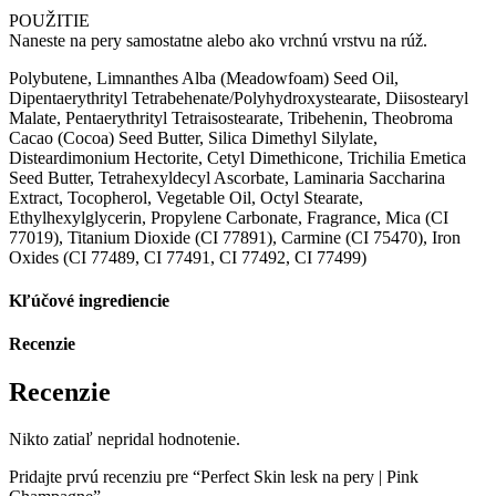
POUŽITIE
Naneste na pery samostatne alebo ako vrchnú vrstvu na rúž.
Polybutene, Limnanthes Alba (Meadowfoam) Seed Oil,
Dipentaerythrityl Tetrabehenate/Polyhydroxystearate, Diisostearyl
Malate, Pentaerythrityl Tetraisostearate, Tribehenin, Theobroma
Cacao (Cocoa) Seed Butter, Silica Dimethyl Silylate,
Disteardimonium Hectorite, Cetyl Dimethicone, Trichilia Emetica
Seed Butter, Tetrahexyldecyl Ascorbate, Laminaria Saccharina
Extract, Tocopherol, Vegetable Oil, Octyl Stearate,
Ethylhexylglycerin, Propylene Carbonate, Fragrance, Mica (CI
77019), Titanium Dioxide (CI 77891), Carmine (CI 75470), Iron
Oxides (CI 77489, CI 77491, CI 77492, CI 77499)
Kľúčové ingrediencie
Recenzie
Recenzie
Nikto zatiaľ nepridal hodnotenie.
Pridajte prvú recenziu pre “Perfect Skin lesk na pery | Pink