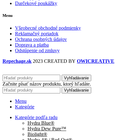
Darčekové poukážky
Menu
Všeobecné obchodné podmienky
Reklamačný poriadok
Ochrana osobných údajov
Doprava a platba
Odstúpenie od zmluvy
Repechage.sk
2023 CREATED BY
OWICREATIVE
Vyhľadávanie
Začnite písať názov produktu, ktorý hľadáte.
Vyhľadávanie
Menu
Kategórie
Kategórie podľa radu
Hydra Blue®
Hydra Dew Pure™
Biolight®
Hydra 4® / Red-Out®