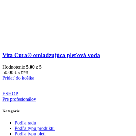
Vita Cura® omladzujúca pleťová voda
Hodnotenie
5.00
z 5
50.00
€
s DPH
Pridať do košíka
ESHOP
Pre profesionálov
Kategórie
Podľa radu
Podľa typu produktu
Podľa typu pleti