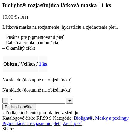
Biolight® rozjasňujúca látková maska | 1 ks
19.00
€
s DPH
Látková maska na rozjasnenie, hydratáciu a zjednotenie pleti.
– Ideálna pre pigmentovanú pleť
– Ľahká a rýchla manipulácia
– Okamžitý efekt
Objem / Veľkosť
1 ks
Na sklade (dostupné na objednávku)
Na sklade (dostupné na objednávku)
množstvo
Biolight®
Pridať do košíka
rozjasňujúca
2
ľudia, ktorí tento produkt teraz sledujú
látková
Katalógové číslo:
RR99 S
Kategórie:
Biolight®
,
Masky a peelingy
,
maska
Pigmentácie a rozjasnenie pleti
,
Zrelá pleť
|
Share:
1