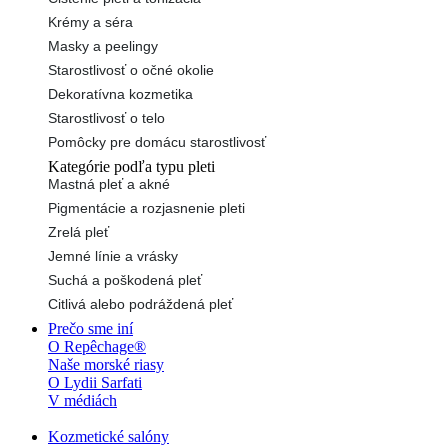
Krémy a séra
Masky a peelingy
Starostlivosť o očné okolie
Dekoratívna kozmetika
Starostlivosť o telo
Pomôcky pre domácu starostlivosť
Kategórie podľa typu pleti
Mastná pleť a akné
Pigmentácie a rozjasnenie pleti
Zrelá pleť
Jemné línie a vrásky
Suchá a poškodená pleť
Citlivá alebo podráždená pleť
Prečo sme iní
O Repêchage®
Naše morské riasy
O Lydii Sarfati
V médiách
Kozmetické salóny