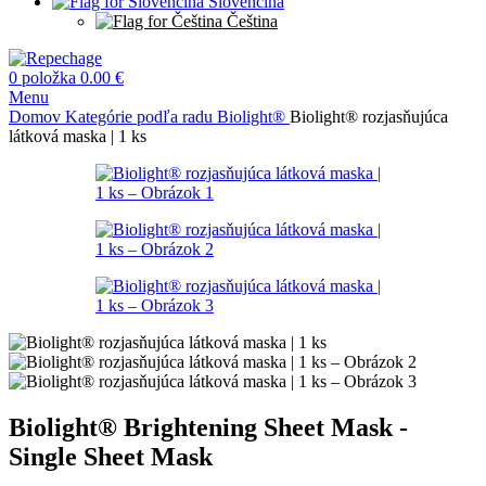
Slovenčina
Čeština
0
položka
0.00
€
Menu
Domov
Kategórie podľa radu
Biolight®
Biolight® rozjasňujúca
látková maska | 1 ks
Biolight® Brightening Sheet Mask -
Single Sheet Mask