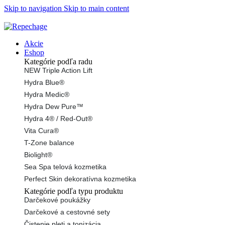
Skip to navigation
Skip to main content
ADD ANYTHING HERE OR JUST REMOVE IT…
Akcie
Eshop
Kategórie podľa radu
NEW Triple Action Lift
Hydra Blue®
Hydra Medic®
Hydra Dew Pure™
Hydra 4® / Red-Out®
Vita Cura®
T-Zone balance
Biolight®
Sea Spa telová kozmetika
Perfect Skin dekoratívna kozmetika
Kategórie podľa typu produktu
Darčekové poukážky
Darčekové a cestovné sety
Čistenie pleti a tonizácia