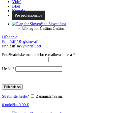
Videá
Blog
Kontakt
Pre profesionálov
Slovenčina
Čeština
Hľadanie
Prihlásiť / Registrovať
Prihlásiť sa
Vytvoriť účet
Povinné
Používateľské meno alebo e-mailová adresa
*
Povinné
Heslo
*
Prihlásiť sa
Stratili ste heslo?
Zapamätať si ma
0
položka
0.00
€