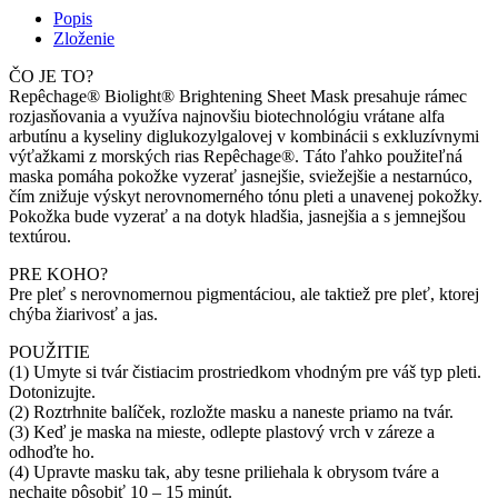
ks
Popis
Zloženie
ČO JE TO?
Repêchage® Biolight® Brightening Sheet Mask presahuje rámec
rozjasňovania a využíva najnovšiu biotechnológiu vrátane alfa
arbutínu a kyseliny diglukozylgalovej v kombinácii s exkluzívnymi
výťažkami z morských rias Repêchage®. Táto ľahko použiteľná
maska pomáha pokožke vyzerať jasnejšie, sviežejšie a nestarnúco,
čím znižuje výskyt nerovnomerného tónu pleti a unavenej pokožky.
Pokožka bude vyzerať a na dotyk hladšia, jasnejšia a s jemnejšou
textúrou.
PRE KOHO?
Pre pleť s nerovnomernou pigmentáciou, ale taktiež pre pleť, ktorej
chýba žiarivosť a jas.
POUŽITIE
(1) Umyte si tvár čistiacim prostriedkom vhodným pre váš typ pleti.
Dotonizujte.
(2) Roztrhnite balíček, rozložte masku a naneste priamo na tvár.
(3) Keď je maska ​​na mieste, odlepte plastový vrch v záreze a
odhoďte ho.
(4) Upravte masku tak, aby tesne priliehala k obrysom tváre a
nechajte pôsobiť 10 – 15 minút.