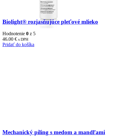
Biolight® rozjasňujúce pleťové mlieko
Hodnotenie
0
z 5
46.00
€
s DPH
Pridať do košíka
Mechanický píling s medom a mandľami