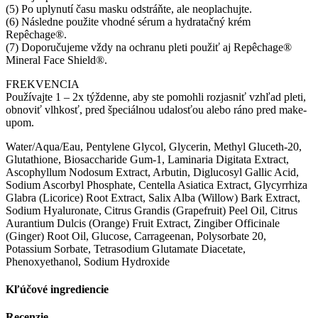
(5) Po uplynutí času masku odstráňte, ale neoplachujte.
(6) Následne použite vhodné sérum a hydratačný krém
Repêchage®.
(7) Doporučujeme vždy na ochranu pleti použiť aj Repêchage®
Mineral Face Shield®.
FREKVENCIA
Používajte 1 – 2x týždenne, aby ste pomohli rozjasniť vzhľad pleti,
obnoviť vlhkosť, pred špeciálnou udalosťou alebo ráno pred make-
upom.
Water/Aqua/Eau, Pentylene Glycol, Glycerin, Methyl Gluceth-20,
Glutathione, Biosaccharide Gum-1, Laminaria Digitata Extract,
Ascophyllum Nodosum Extract, Arbutin, Diglucosyl Gallic Acid,
Sodium Ascorbyl Phosphate, Centella Asiatica Extract, Glycyrrhiza
Glabra (Licorice) Root Extract, Salix Alba (Willow) Bark Extract,
Sodium Hyaluronate, Citrus Grandis (Grapefruit) Peel Oil, Citrus
Aurantium Dulcis (Orange) Fruit Extract, Zingiber Officinale
(Ginger) Root Oil, Glucose, Carrageenan, Polysorbate 20,
Potassium Sorbate, Tetrasodium Glutamate Diacetate,
Phenoxyethanol, Sodium Hydroxide
Kľúčové ingrediencie
Recenzie